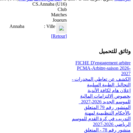
CS.Annaba (U16)
Club
Matches
Joueurs
Annaba
Ville :
[Retour]
وثائق للتحميل
FICHE D'engagement arbitre
PCMA-Arbitre-saison 2026-
2027
الكشف عن تعاطي المخدرات -
التحاليل الطبية السلبية
إعلان هام لكافة الأندية
بخصوص الالتزامات المالية
للموسم الجديد 2026-2027_
المنشور رقم 79 المتعلق
بالأحكام التنظيمية لمهنة
التدريب في كرة القدم للموسم
الرياضي 2026-2027
منشور رقم 78 - المتعلق