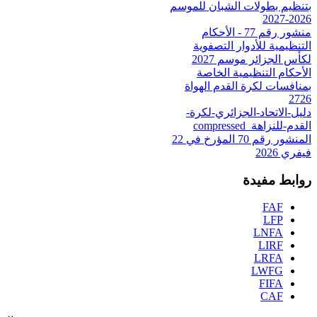
بتنظيم بطولات الشبان للموسم
2026-2027
منشور رقم 77 - الأحكام
التنظيمية للأدوار التصفوية
لكأس الجزائر موسم 2027
الأحكام التنظيمية الخاصة
بمنافسات لكرة القدم الهواة
2726
دليل-الاتحاد-الجزائري-لكرة-
القدم-للنزاهة_compressed
المنشور رقم 70 المؤرخ في 22
فيفري 2026
روابط مفيدة
FAF
LFP
LNFA
LIRF
LRFA
LWFG
FIFA
CAF