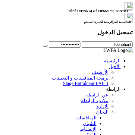
FÉDÉRATION ALGÉRIENNE DE FOOTBALL
الاتحاديــــة الجزائريـــة لكـــرة القـــدم
تسجيل الدخول
الرئيسية
الأخبار
الأرشيف
برمجة المنافسات و التعيينات
Stage Entraîneur FAF-1
الرابطة
عن الرابطة
مكتب الرابطة
الإدارة
اللجان
المنافسات
الشبان
الإنضباط
التحكيم