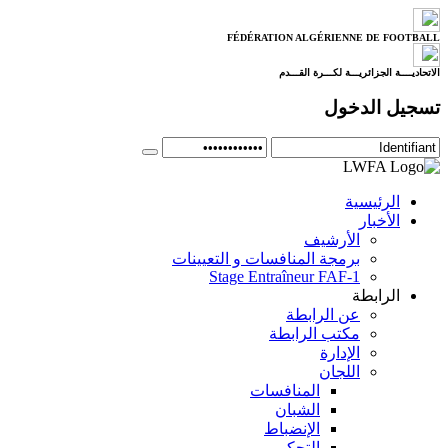
FÉDÉRATION ALGÉRIENNE DE FOOTBALL
الاتحاديــــة الجزائريـــة لكـــرة القـــدم
تسجيل الدخول
الرئيسية
الأخبار
الأرشيف
برمجة المنافسات و التعيينات
Stage Entraîneur FAF-1
الرابطة
عن الرابطة
مكتب الرابطة
الإدارة
اللجان
المنافسات
الشبان
الإنضباط
التحكيم