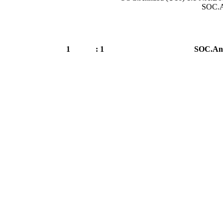
SOC.A
1
1 :
SOC.An