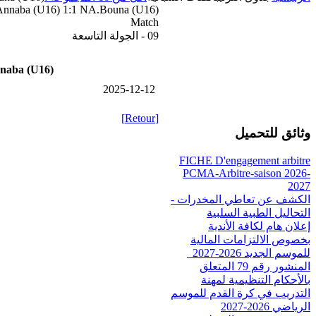
nnaba (U16) 1:1 NA.Bouna (U16)
Match
09 - الجولة التاسعة
naba (U16)
2025-12-12
[Retour]
وثائق للتحميل
FICHE D'engagement arbitre
PCMA-Arbitre-saison 2026-
2027
الكشف عن تعاطي المخدرات -
التحاليل الطبية السلبية
إعلان هام لكافة الأندية
بخصوص الالتزامات المالية
للموسم الجديد 2026-2027_
المنشور رقم 79 المتعلق
بالأحكام التنظيمية لمهنة
التدريب في كرة القدم للموسم
الرياضي 2026-2027