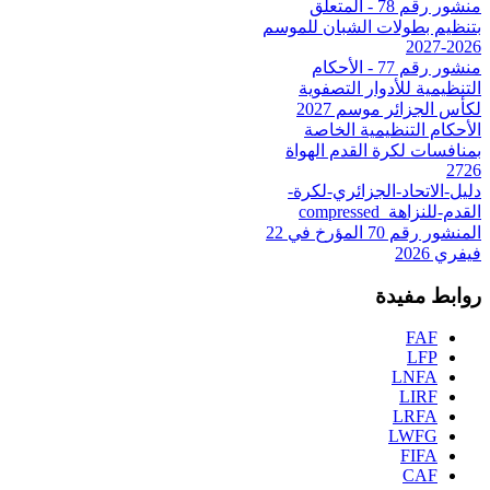
منشور رقم 78 - المتعلق
بتنظيم بطولات الشبان للموسم
2026-2027
منشور رقم 77 - الأحكام
التنظيمية للأدوار التصفوية
لكأس الجزائر موسم 2027
الأحكام التنظيمية الخاصة
بمنافسات لكرة القدم الهواة
2726
دليل-الاتحاد-الجزائري-لكرة-
القدم-للنزاهة_compressed
المنشور رقم 70 المؤرخ في 22
فيفري 2026
روابط مفيدة
FAF
LFP
LNFA
LIRF
LRFA
LWFG
FIFA
CAF