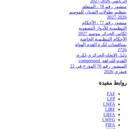
الرياضي 2026-2027
منشور رقم 78 - المتعلق
بتنظيم بطولات الشبان للموسم
2026-2027
منشور رقم 77 - الأحكام
التنظيمية للأدوار التصفوية
لكأس الجزائر موسم 2027
الأحكام التنظيمية الخاصة
بمنافسات لكرة القدم الهواة
2726
دليل-الاتحاد-الجزائري-لكرة-
القدم-للنزاهة_compressed
المنشور رقم 70 المؤرخ في 22
فيفري 2026
روابط مفيدة
FAF
LFP
LNFA
LIRF
LRFA
LWFG
FIFA