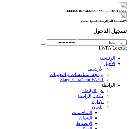
FÉDÉRATION ALGÉRIENNE DE FOOTBALL
الاتحاديــــة الجزائريـــة لكـــرة القـــدم
تسجيل الدخول
الرئيسية
الأخبار
الأرشيف
برمجة المنافسات و التعيينات
Stage Entraîneur FAF-1
الرابطة
عن الرابطة
مكتب الرابطة
الإدارة
اللجان
المنافسات
الشبان
الإنضباط
التحكيم