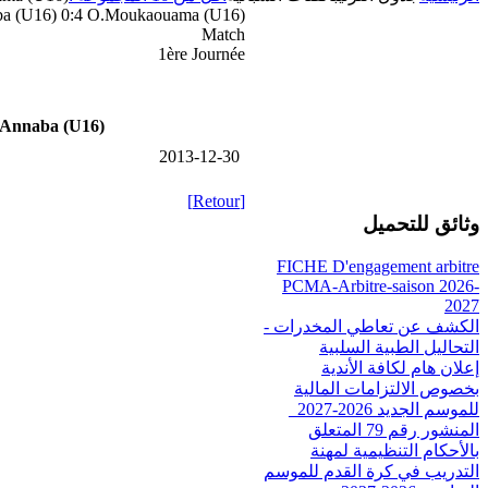
 (U16) 0:4 O.Moukaouama (U16)
Match
1ère Journée
Annaba (U16)
2013-12-30
[Retour]
وثائق للتحميل
FICHE D'engagement arbitre
PCMA-Arbitre-saison 2026-
2027
الكشف عن تعاطي المخدرات -
التحاليل الطبية السلبية
إعلان هام لكافة الأندية
بخصوص الالتزامات المالية
للموسم الجديد 2026-2027_
المنشور رقم 79 المتعلق
بالأحكام التنظيمية لمهنة
التدريب في كرة القدم للموسم