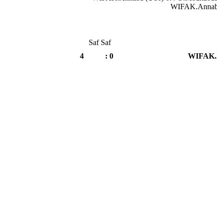
WIFAK.Annaba
Saf Saf
4
0 :
WIFAK.