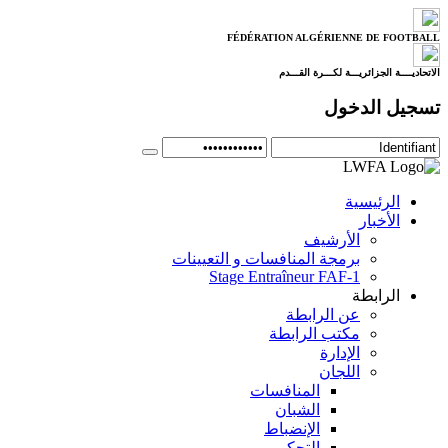
FÉDÉRATION ALGÉRIENNE DE FOOTBALL
الاتحاديــــة الجزائريـــة لكـــرة القـــدم
تسجيل الدخول
الرئيسية
الأخبار
الأرشيف
برمجة المنافسات و التعيينات
Stage Entraîneur FAF-1
الرابطة
عن الرابطة
مكتب الرابطة
الإدارة
اللجان
المنافسات
الشبان
الإنضباط
التحكيم