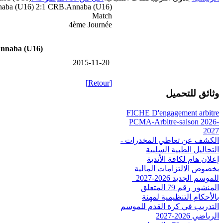
ba (U16) 2:1 CRB.Annaba (U16)
Match
4ème Journée
naba (U16)
2015-11-20
[Retour]
وثائق للتحميل
FICHE D'engagement arbitre
PCMA-Arbitre-saison 2026-
2027
الكشف عن تعاطي المخدرات -
التحاليل الطبية السلبية
إعلان هام لكافة الأندية
بخصوص الالتزامات المالية
للموسم الجديد 2026-2027_
المنشور رقم 79 المتعلق
بالأحكام التنظيمية لمهنة
التدريب في كرة القدم للموسم
الرياضي 2026-2027