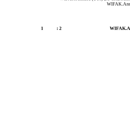
WIFAK.Anna
1
2 :
WIFAK.An