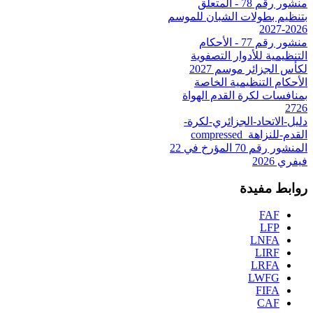
منشور رقم 78 - المتعلق
بتنظيم بطولات الشبان للموسم
2026-2027
منشور رقم 77 - الأحكام
التنظيمية للأدوار التصفوية
لكأس الجزائر موسم 2027
الأحكام التنظيمية الخاصة
بمنافسات لكرة القدم الهواة
2726
دليل-الاتحاد-الجزائري-لكرة-
القدم-للنزاهة_compressed
المنشور رقم 70 المؤرخ في 22
فيفري 2026
روابط مفيدة
FAF
LFP
LNFA
LIRF
LRFA
LWFG
FIFA
CAF