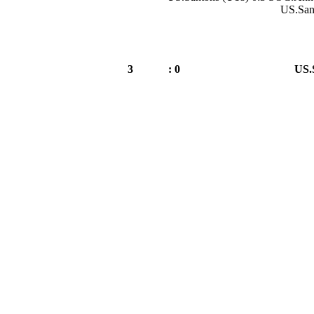
US.San
3
0 :
US.