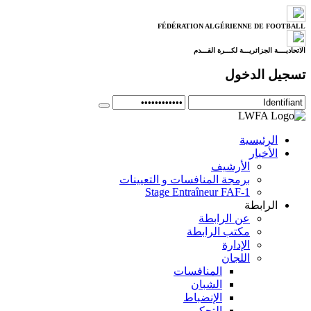
FÉDÉRATION ALGÉRIENNE DE FOOTBALL
الاتحاديــــة الجزائريـــة لكـــرة القـــدم
تسجيل الدخول
الرئيسية
الأخبار
الأرشيف
برمجة المنافسات و التعيينات
Stage Entraîneur FAF-1
الرابطة
عن الرابطة
مكتب الرابطة
الإدارة
اللجان
المنافسات
الشبان
الإنضباط
التحكيم