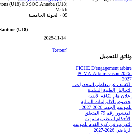
tons (U18) 0:3 SOC.Annaba (U18)
Match
05 - الجولة الخامسة
Santons (U18)
2025-11-14
[Retour]
وثائق للتحميل
FICHE D'engagement arbitre
PCMA-Arbitre-saison 2026-
2027
الكشف عن تعاطي المخدرات -
التحاليل الطبية السلبية
إعلان هام لكافة الأندية
بخصوص الالتزامات المالية
للموسم الجديد 2026-2027_
المنشور رقم 79 المتعلق
بالأحكام التنظيمية لمهنة
التدريب في كرة القدم للموسم
الرياضي 2026-2027