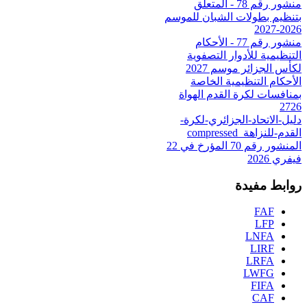
منشور رقم 78 - المتعلق
بتنظيم بطولات الشبان للموسم
2026-2027
منشور رقم 77 - الأحكام
التنظيمية للأدوار التصفوية
لكأس الجزائر موسم 2027
الأحكام التنظيمية الخاصة
بمنافسات لكرة القدم الهواة
2726
دليل-الاتحاد-الجزائري-لكرة-
القدم-للنزاهة_compressed
المنشور رقم 70 المؤرخ في 22
فيفري 2026
روابط مفيدة
FAF
LFP
LNFA
LIRF
LRFA
LWFG
FIFA
CAF