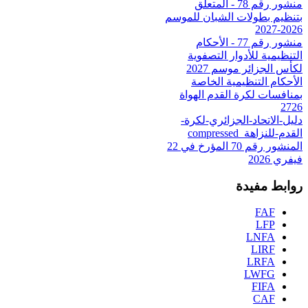
منشور رقم 78 - المتعلق
بتنظيم بطولات الشبان للموسم
2026-2027
منشور رقم 77 - الأحكام
التنظيمية للأدوار التصفوية
لكأس الجزائر موسم 2027
الأحكام التنظيمية الخاصة
بمنافسات لكرة القدم الهواة
2726
دليل-الاتحاد-الجزائري-لكرة-
القدم-للنزاهة_compressed
المنشور رقم 70 المؤرخ في 22
فيفري 2026
روابط مفيدة
FAF
LFP
LNFA
LIRF
LRFA
LWFG
FIFA
CAF