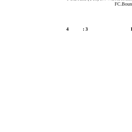
FC.Boun
4
3 :