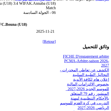
a (U18) 3:4 WIFAK.Annaba (U18)
Match
06 - الجولة السادسة
FC.Bouna (U18)
2025-11-21
[Retour]
وثائق للتحميل
FICHE D'engagement arbitre
PCMA-Arbitre-saison 2026-
2027
الكشف عن تعاطي المخدرات -
التحاليل الطبية السلبية
إعلان هام لكافة الأندية
بخصوص الالتزامات المالية
للموسم الجديد 2026-2027_
المنشور رقم 79 المتعلق
بالأحكام التنظيمية لمهنة
التدريب في كرة القدم للموسم
الرياضي 2026-2027