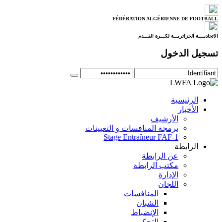
FÉDÉRATION ALGÉRIENNE DE FOOTBALL
الاتحاديــــة الجزائريـــة لكـــرة القـــدم
تسجيل الدخول
الرئيسية
الأخبار
الأرشيف
برمجة المنافسات و التعيينات
Stage Entraîneur FAF-1
الرابطة
عن الرابطة
مكتب الرابطة
الإدارة
اللجان
المنافسات
الشبان
الإنضباط
التحكيم