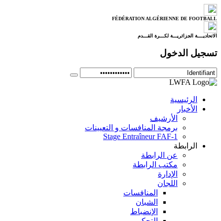
FÉDÉRATION ALGÉRIENNE DE FOOTBALL
الاتحاديــــة الجزائريـــة لكـــرة القـــدم
تسجيل الدخول
الرئيسية
الأخبار
الأرشيف
برمجة المنافسات و التعيينات
Stage Entraîneur FAF-1
الرابطة
عن الرابطة
مكتب الرابطة
الإدارة
اللجان
المنافسات
الشبان
الإنضباط
التحكيم