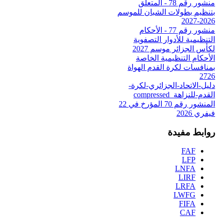
منشور رقم 78 - المتعلق
بتنظيم بطولات الشبان للموسم
2026-2027
منشور رقم 77 - الأحكام
التنظيمية للأدوار التصفوية
لكأس الجزائر موسم 2027
الأحكام التنظيمية الخاصة
بمنافسات لكرة القدم الهواة
2726
دليل-الاتحاد-الجزائري-لكرة-
القدم-للنزاهة_compressed
المنشور رقم 70 المؤرخ في 22
فيفري 2026
روابط مفيدة
FAF
LFP
LNFA
LIRF
LRFA
LWFG
FIFA
CAF