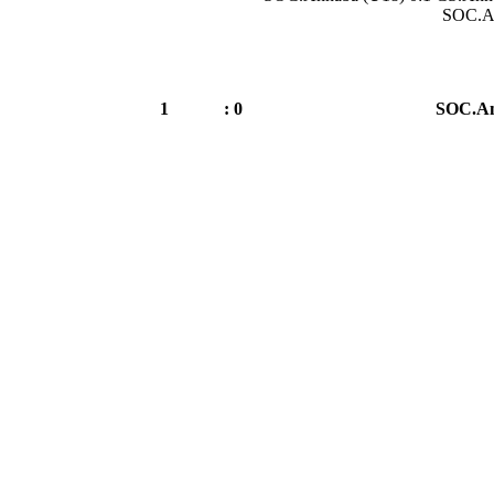
SOC.An
1
0 :
SOC.An