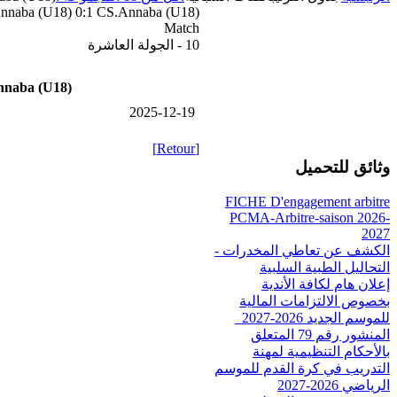
naba (U18) 0:1 CS.Annaba (U18)
Match
10 - الجولة العاشرة
naba (U18)
2025-12-19
[Retour]
وثائق للتحميل
FICHE D'engagement arbitre
PCMA-Arbitre-saison 2026-
2027
الكشف عن تعاطي المخدرات -
التحاليل الطبية السلبية
إعلان هام لكافة الأندية
بخصوص الالتزامات المالية
للموسم الجديد 2026-2027_
المنشور رقم 79 المتعلق
بالأحكام التنظيمية لمهنة
التدريب في كرة القدم للموسم
الرياضي 2026-2027