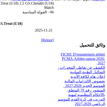
.Treat (U18) 1:2 GS.Chetaibi (U18)
Match
06 - الجولة السادسة
S.Treat (U18)
2025-11-21
[Retour]
وثائق للتحميل
FICHE D'engagement arbitre
PCMA-Arbitre-saison 2026-
2027
الكشف عن تعاطي المخدرات -
التحاليل الطبية السلبية
إعلان هام لكافة الأندية
بخصوص الالتزامات المالية
للموسم الجديد 2026-2027_
المنشور رقم 79 المتعلق
بالأحكام التنظيمية لمهنة
التدريب في كرة القدم للموسم
الرياضي 2026-2027