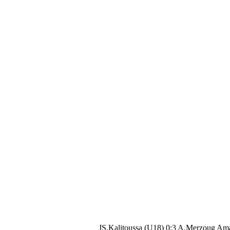
JS.Kalitoussa (U18) 0:3 A.Merzoug Am