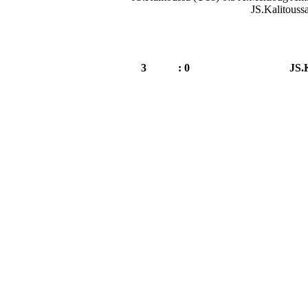
JS.Kalitous
3
0 :
JS.