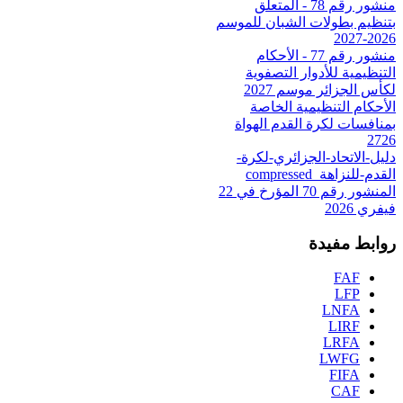
منشور رقم 78 - المتعلق
بتنظيم بطولات الشبان للموسم
2026-2027
منشور رقم 77 - الأحكام
التنظيمية للأدوار التصفوية
لكأس الجزائر موسم 2027
الأحكام التنظيمية الخاصة
بمنافسات لكرة القدم الهواة
2726
دليل-الاتحاد-الجزائري-لكرة-
القدم-للنزاهة_compressed
المنشور رقم 70 المؤرخ في 22
فيفري 2026
روابط مفيدة
FAF
LFP
LNFA
LIRF
LRFA
LWFG
FIFA
CAF