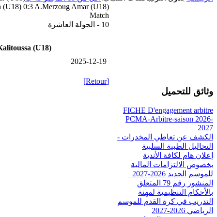
sa (U18) 0:3 A.Merzoug Amar (U18)
Match
10 - الجولة العاشرة
Kalitoussa (U18)
2025-12-19
[Retour]
وثائق للتحميل
FICHE D'engagement arbitre
PCMA-Arbitre-saison 2026-
2027
الكشف عن تعاطي المخدرات -
التحاليل الطبية السلبية
إعلان هام لكافة الأندية
بخصوص الالتزامات المالية
للموسم الجديد 2026-2027_
المنشور رقم 79 المتعلق
بالأحكام التنظيمية لمهنة
التدريب في كرة القدم للموسم
الرياضي 2026-2027