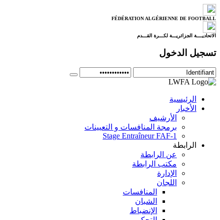
FÉDÉRATION ALGÉRIENNE DE FOOTBALL
الاتحاديــــة الجزائريـــة لكـــرة القـــدم
تسجيل الدخول
الرئيسية
الأخبار
الأرشيف
برمجة المنافسات و التعيينات
Stage Entraîneur FAF-1
الرابطة
عن الرابطة
مكتب الرابطة
الإدارة
اللجان
المنافسات
الشبان
الإنضباط
التحكيم