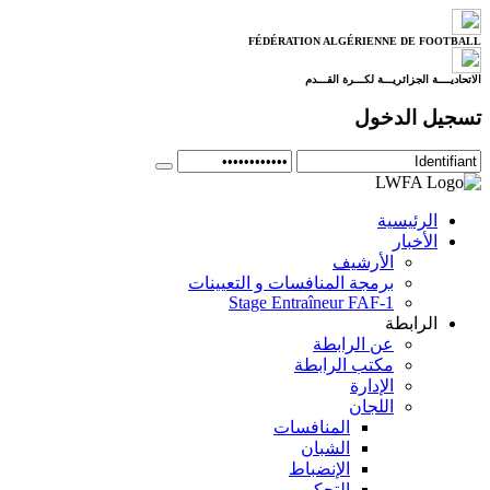
FÉDÉRATION ALGÉRIENNE DE FOOTBALL
الاتحاديــــة الجزائريـــة لكـــرة القـــدم
تسجيل الدخول
الرئيسية
الأخبار
الأرشيف
برمجة المنافسات و التعيينات
Stage Entraîneur FAF-1
الرابطة
عن الرابطة
مكتب الرابطة
الإدارة
اللجان
المنافسات
الشبان
الإنضباط
التحكيم