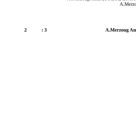
A.Merzo
2
3 :
A.Merzoug Am