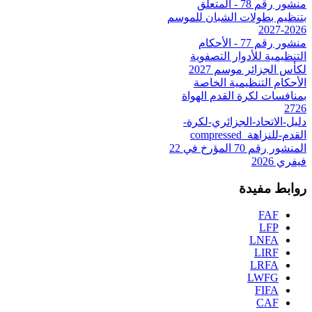
منشور رقم 78 - المتعلق
بتنظيم بطولات الشبان للموسم
2026-2027
منشور رقم 77 - الأحكام
التنظيمية للأدوار التصفوية
لكأس الجزائر موسم 2027
الأحكام التنظيمية الخاصة
بمنافسات لكرة القدم الهواة
2726
دليل-الاتحاد-الجزائري-لكرة-
القدم-للنزاهة_compressed
المنشور رقم 70 المؤرخ في 22
فيفري 2026
روابط مفيدة
FAF
LFP
LNFA
LIRF
LRFA
LWFG
FIFA
CAF