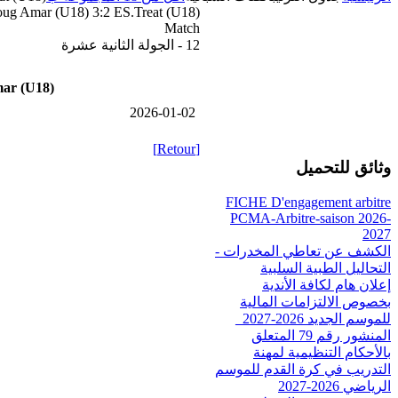
ug Amar (U18) 3:2 ES.Treat (U18)
Match
12 - الجولة الثانية عشرة
ar (U18)
2026-01-02
[Retour]
وثائق للتحميل
FICHE D'engagement arbitre
PCMA-Arbitre-saison 2026-
2027
الكشف عن تعاطي المخدرات -
التحاليل الطبية السلبية
إعلان هام لكافة الأندية
بخصوص الالتزامات المالية
للموسم الجديد 2026-2027_
المنشور رقم 79 المتعلق
بالأحكام التنظيمية لمهنة
التدريب في كرة القدم للموسم
الرياضي 2026-2027