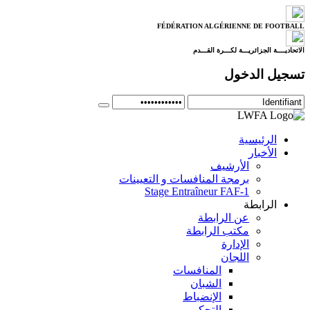
FÉDÉRATION ALGÉRIENNE DE FOOTBALL
الاتحاديــــة الجزائريـــة لكـــرة القـــدم
تسجيل الدخول
الرئيسية
الأخبار
الأرشيف
برمجة المنافسات و التعيينات
Stage Entraîneur FAF-1
الرابطة
عن الرابطة
مكتب الرابطة
الإدارة
اللجان
المنافسات
الشبان
الإنضباط
التحكيم