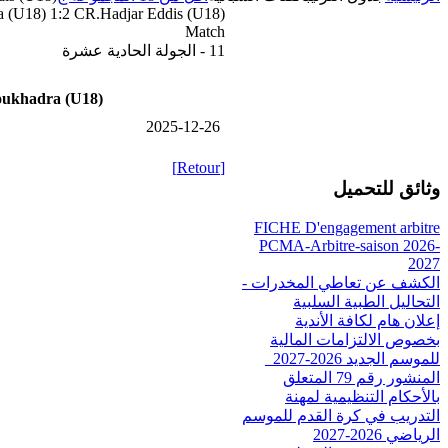
 (U18) 1:2 CR.Hadjar Eddis (U18)
Match
11 - الجولة الحادية عشرة
ukhadra (U18)
2025-12-26
[Retour]
وثائق للتحميل
FICHE D'engagement arbitre
PCMA-Arbitre-saison 2026-
2027
الكشف عن تعاطي المخدرات -
التحاليل الطبية السلبية
إعلان هام لكافة الأندية
بخصوص الالتزامات المالية
للموسم الجديد 2026-2027_
المنشور رقم 79 المتعلق
بالأحكام التنظيمية لمهنة
التدريب في كرة القدم للموسم
الرياضي 2026-2027