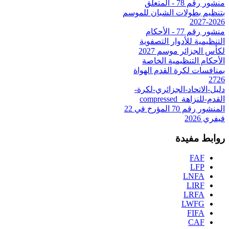
منشور رقم 78 - المتعلق
بتنظيم بطولات الشبان للموسم
2026-2027
منشور رقم 77 - الأحكام
التنظيمية للأدوار التصفوية
لكأس الجزائر موسم 2027
الأحكام التنظيمية الخاصة
بمنافسات لكرة القدم الهواة
2726
دليل-الاتحاد-الجزائري-لكرة-
القدم-للنزاهة_compressed
المنشور رقم 70 المؤرخ في 22
فيفري 2026
روابط مفيدة
FAF
LFP
LNFA
LIRF
LRFA
LWFG
FIFA
CAF