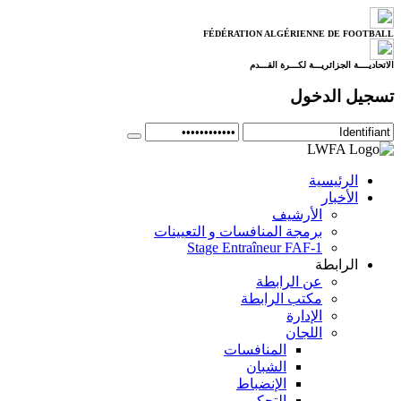
FÉDÉRATION ALGÉRIENNE DE FOOTBALL
الاتحاديــــة الجزائريـــة لكـــرة القـــدم
تسجيل الدخول
الرئيسية
الأخبار
الأرشيف
برمجة المنافسات و التعيينات
Stage Entraîneur FAF-1
الرابطة
عن الرابطة
مكتب الرابطة
الإدارة
اللجان
المنافسات
الشبان
الإنضباط
التحكيم