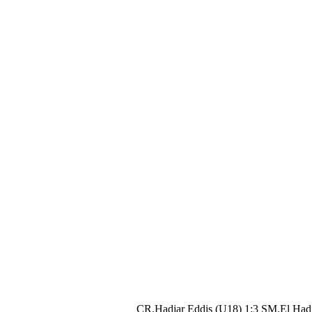
CR.Hadjar Eddis (U18) 1:3 SM.El Had