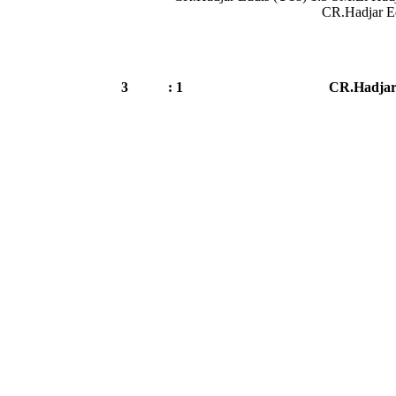
CR.Hadjar E
3
1 :
CR.Hadjar