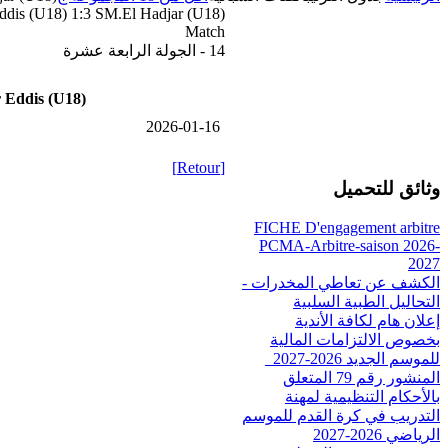
ddis (U18) 1:3 SM.El Hadjar (U18)
Match
14 - الجولة الرابعة عشرة
 Eddis (U18)
2026-01-16
[Retour]
وثائق للتحميل
FICHE D'engagement arbitre
PCMA-Arbitre-saison 2026-
2027
الكشف عن تعاطي المخدرات -
التحاليل الطبية السلبية
إعلان هام لكافة الأندية
بخصوص الالتزامات المالية
للموسم الجديد 2026-2027_
المنشور رقم 79 المتعلق
بالأحكام التنظيمية لمهنة
التدريب في كرة القدم للموسم
الرياضي 2026-2027