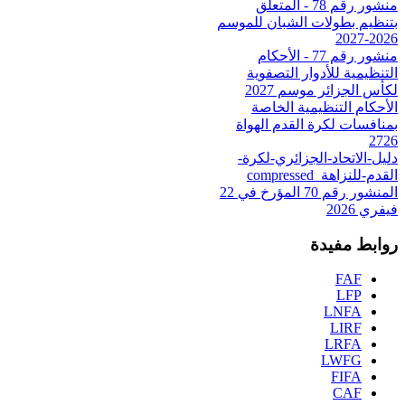
منشور رقم 78 - المتعلق
بتنظيم بطولات الشبان للموسم
2026-2027
منشور رقم 77 - الأحكام
التنظيمية للأدوار التصفوية
لكأس الجزائر موسم 2027
الأحكام التنظيمية الخاصة
بمنافسات لكرة القدم الهواة
2726
دليل-الاتحاد-الجزائري-لكرة-
القدم-للنزاهة_compressed
المنشور رقم 70 المؤرخ في 22
فيفري 2026
روابط مفيدة
FAF
LFP
LNFA
LIRF
LRFA
LWFG
FIFA
CAF