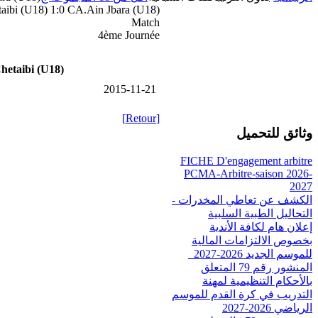
ibi (U18) 1:0 CA.Ain Jbara (U18)
Match
4ème Journée
etaibi (U18)
2015-11-21
[Retour]
وثائق للتحميل
FICHE D'engagement arbitre
PCMA-Arbitre-saison 2026-
2027
الكشف عن تعاطي المخدرات -
التحاليل الطبية السلبية
إعلان هام لكافة الأندية
بخصوص الالتزامات المالية
للموسم الجديد 2026-2027_
المنشور رقم 79 المتعلق
بالأحكام التنظيمية لمهنة
التدريب في كرة القدم للموسم
الرياضي 2026-2027