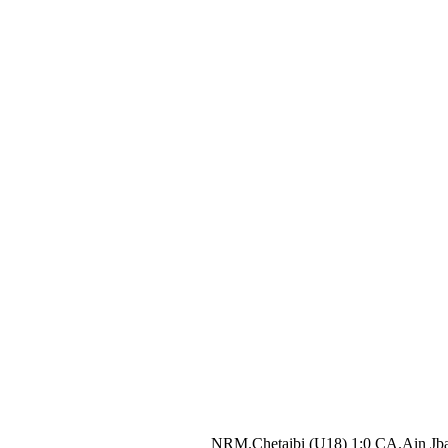
NRM.Chetaibi (U18) 1:0 CA.Ain Jba