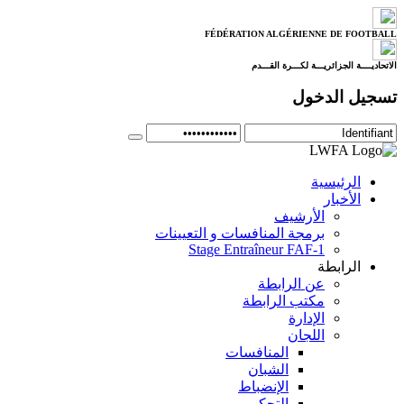
FÉDÉRATION ALGÉRIENNE DE FOOTBALL
الاتحاديــــة الجزائريـــة لكـــرة القـــدم
تسجيل الدخول
الرئيسية
الأخبار
الأرشيف
برمجة المنافسات و التعيينات
Stage Entraîneur FAF-1
الرابطة
عن الرابطة
مكتب الرابطة
الإدارة
اللجان
المنافسات
الشبان
الإنضباط
التحكيم