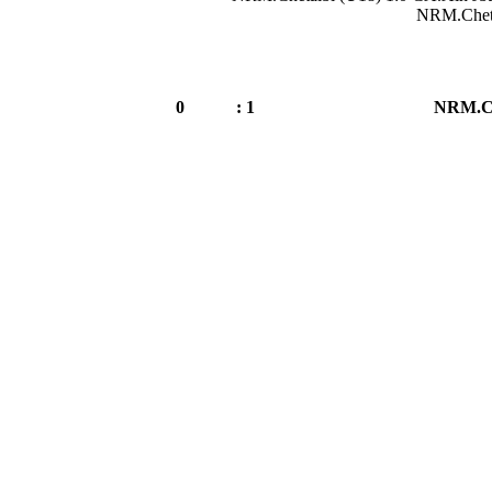
NRM.Cheta
0
1 :
NRM.Ch