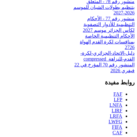
منشور رقم 78 - المتعلق
بتنظيم بطولات الشبان للموسم
2026-2027
منشور رقم 77 - الأحكام
التنظيمية للأدوار التصفوية
لكأس الجزائر موسم 2027
الأحكام التنظيمية الخاصة
بمنافسات لكرة القدم الهواة
2726
دليل-الاتحاد-الجزائري-لكرة-
القدم-للنزاهة_compressed
المنشور رقم 70 المؤرخ في 22
فيفري 2026
روابط مفيدة
FAF
LFP
LNFA
LIRF
LRFA
LWFG
FIFA
CAF