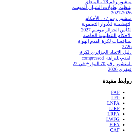
منشور رقم 78 - المتعلق
بتنظيم بطولات الشبان للموسم
2026-2027
منشور رقم 77 - الأحكام
التنظيمية للأدوار التصفوية
لكأس الجزائر موسم 2027
الأحكام التنظيمية الخاصة
بمنافسات لكرة القدم الهواة
2726
دليل-الاتحاد-الجزائري-لكرة-
القدم-للنزاهة_compressed
المنشور رقم 70 المؤرخ في 22
فيفري 2026
روابط مفيدة
FAF
LFP
LNFA
LIRF
LRFA
LWFG
FIFA
CAF