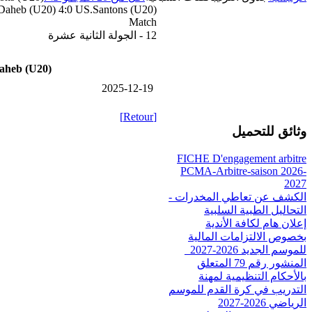
heb (U20) 4:0 US.Santons (U20)
Match
12 - الجولة الثانية عشرة
heb (U20)
2025-12-19
[Retour]
وثائق للتحميل
FICHE D'engagement arbitre
PCMA-Arbitre-saison 2026-
2027
الكشف عن تعاطي المخدرات -
التحاليل الطبية السلبية
إعلان هام لكافة الأندية
بخصوص الالتزامات المالية
للموسم الجديد 2026-2027_
المنشور رقم 79 المتعلق
بالأحكام التنظيمية لمهنة
التدريب في كرة القدم للموسم
الرياضي 2026-2027