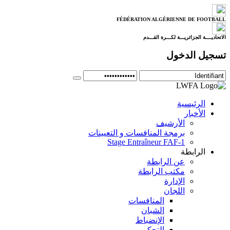
FÉDÉRATION ALGÉRIENNE DE FOOTBALL
الاتحاديــــة الجزائريـــة لكـــرة القـــدم
تسجيل الدخول
الرئيسية
الأخبار
الأرشيف
برمجة المنافسات و التعيينات
Stage Entraîneur FAF-1
الرابطة
عن الرابطة
مكتب الرابطة
الإدارة
اللجان
المنافسات
الشبان
الإنضباط
التحكيم