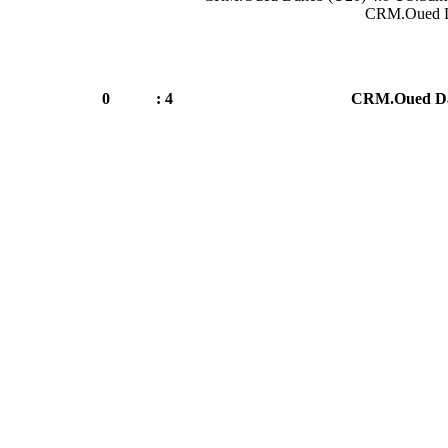
CRM.Oued Da
0
4 :
CRM.Oued Da