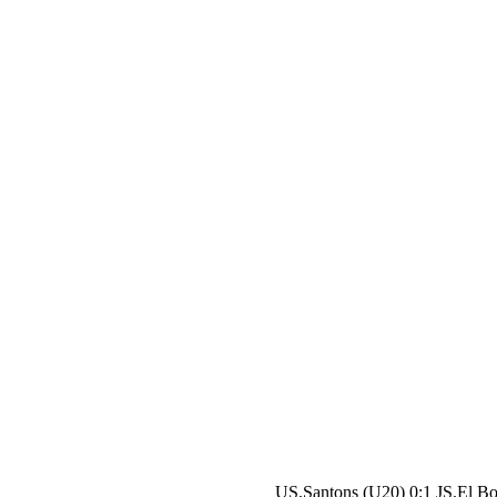
US.Santons (U20) 0:1 JS.El B