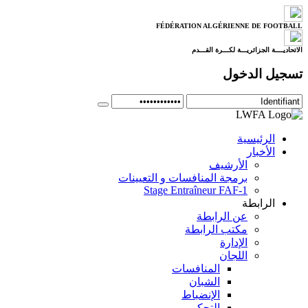
FÉDÉRATION ALGÉRIENNE DE FOOTBALL
الاتحاديــــة الجزائريـــة لكـــرة القـــدم
تسجيل الدخول
الرئيسية
الأخبار
الأرشيف
برمجة المنافسات و التعيينات
Stage Entraîneur FAF-1
الرابطة
عن الرابطة
مكتب الرابطة
الإدارة
اللجان
المنافسات
الشبان
الإنضباط
التحكيم