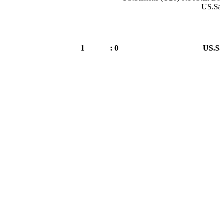
US.Sa
1
0 :
US.S