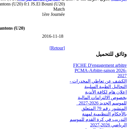
ntons (U20) 0:1 JS.El Bouni (U20)
Match
1ère Journée
antons (U20)
2016-11-18
[Retour]
وثائق للتحميل
FICHE D'engagement arbitre
PCMA-Arbitre-saison 2026-
2027
الكشف عن تعاطي المخدرات -
التحاليل الطبية السلبية
إعلان هام لكافة الأندية
بخصوص الالتزامات المالية
للموسم الجديد 2026-2027_
المنشور رقم 79 المتعلق
بالأحكام التنظيمية لمهنة
التدريب في كرة القدم للموسم
الرياضي 2026-2027