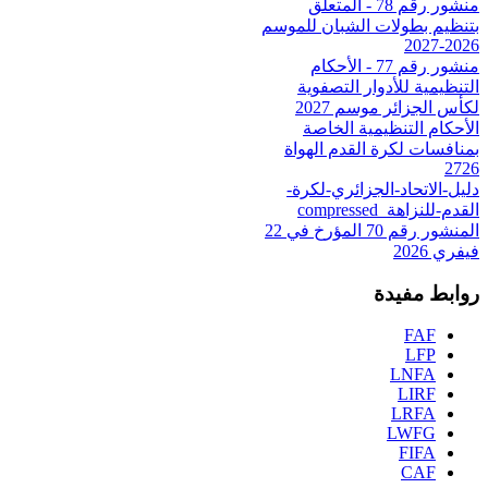
منشور رقم 78 - المتعلق
بتنظيم بطولات الشبان للموسم
2026-2027
منشور رقم 77 - الأحكام
التنظيمية للأدوار التصفوية
لكأس الجزائر موسم 2027
الأحكام التنظيمية الخاصة
بمنافسات لكرة القدم الهواة
2726
دليل-الاتحاد-الجزائري-لكرة-
القدم-للنزاهة_compressed
المنشور رقم 70 المؤرخ في 22
فيفري 2026
روابط مفيدة
FAF
LFP
LNFA
LIRF
LRFA
LWFG
FIFA
CAF