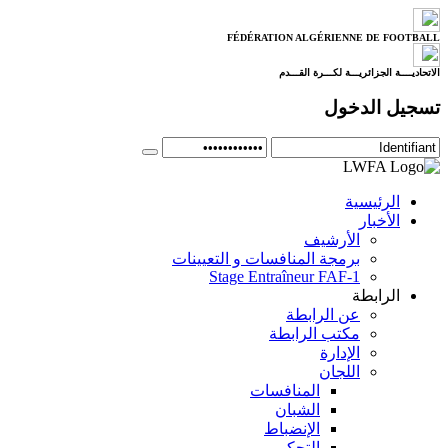
FÉDÉRATION ALGÉRIENNE DE FOOTBALL
الاتحاديــــة الجزائريـــة لكـــرة القـــدم
تسجيل الدخول
الرئيسية
الأخبار
الأرشيف
برمجة المنافسات و التعيينات
Stage Entraîneur FAF-1
الرابطة
عن الرابطة
مكتب الرابطة
الإدارة
اللجان
المنافسات
الشبان
الإنضباط
التحكيم