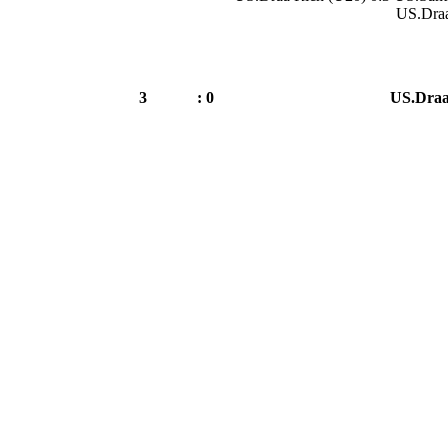
US.Draa
3
0 :
US.Draa