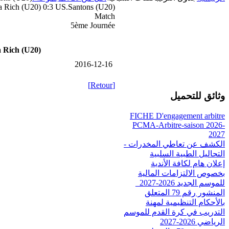
 Rich (U20) 0:3 US.Santons (U20)
Match
5ème Journée
 Rich (U20)
2016-12-16
[Retour]
وثائق للتحميل
FICHE D'engagement arbitre
PCMA-Arbitre-saison 2026-
2027
الكشف عن تعاطي المخدرات -
التحاليل الطبية السلبية
إعلان هام لكافة الأندية
بخصوص الالتزامات المالية
للموسم الجديد 2026-2027_
المنشور رقم 79 المتعلق
بالأحكام التنظيمية لمهنة
التدريب في كرة القدم للموسم
الرياضي 2026-2027