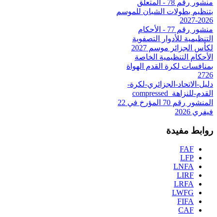
منشور رقم 78 - المتعلق
بتنظيم بطولات الشبان للموسم
2026-2027
منشور رقم 77 - الأحكام
التنظيمية للأدوار التصفوية
لكأس الجزائر موسم 2027
الأحكام التنظيمية الخاصة
بمنافسات لكرة القدم الهواة
2726
دليل-الاتحاد-الجزائري-لكرة-
القدم-للنزاهة_compressed
المنشور رقم 70 المؤرخ في 22
فيفري 2026
روابط مفيدة
FAF
LFP
LNFA
LIRF
LRFA
LWFG
FIFA
CAF