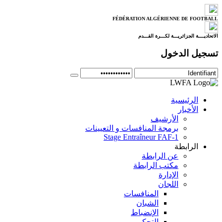
FÉDÉRATION ALGÉRIENNE DE FOOTBALL
الاتحاديــــة الجزائريـــة لكـــرة القـــدم
تسجيل الدخول
الرئيسية
الأخبار
الأرشيف
برمجة المنافسات و التعيينات
Stage Entraîneur FAF-1
الرابطة
عن الرابطة
مكتب الرابطة
الإدارة
اللجان
المنافسات
الشبان
الإنضباط
التحكيم