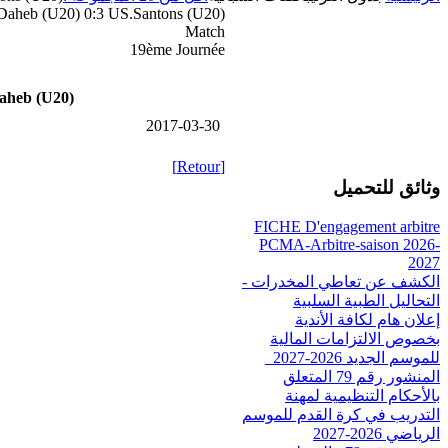
heb (U20) 0:3 US.Santons (U20)
Match
19ème Journée
heb (U20)
2017-03-30
[Retour]
وثائق للتحميل
FICHE D'engagement arbitre
PCMA-Arbitre-saison 2026-
2027
الكشف عن تعاطي المخدرات -
التحاليل الطبية السلبية
إعلان هام لكافة الأندية
بخصوص الالتزامات المالية
للموسم الجديد 2026-2027_
المنشور رقم 79 المتعلق
بالأحكام التنظيمية لمهنة
التدريب في كرة القدم للموسم
الرياضي 2026-2027