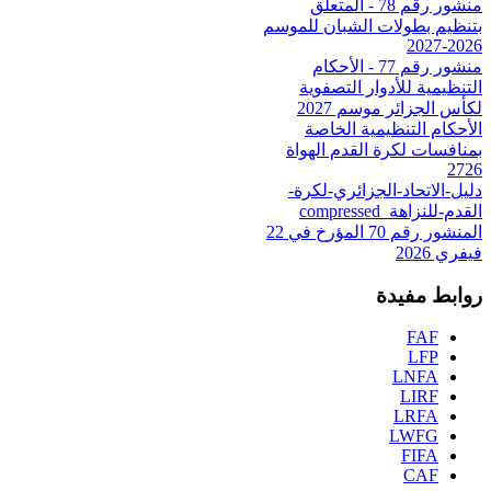
منشور رقم 78 - المتعلق
بتنظيم بطولات الشبان للموسم
2026-2027
منشور رقم 77 - الأحكام
التنظيمية للأدوار التصفوية
لكأس الجزائر موسم 2027
الأحكام التنظيمية الخاصة
بمنافسات لكرة القدم الهواة
2726
دليل-الاتحاد-الجزائري-لكرة-
القدم-للنزاهة_compressed
المنشور رقم 70 المؤرخ في 22
فيفري 2026
روابط مفيدة
FAF
LFP
LNFA
LIRF
LRFA
LWFG
FIFA
CAF