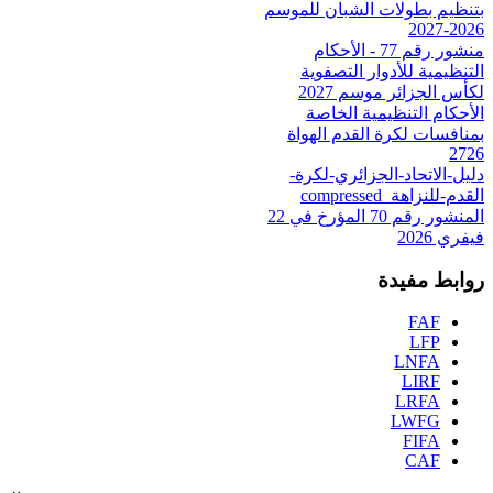
بتنظيم بطولات الشبان للموسم
2026-2027
منشور رقم 77 - الأحكام
التنظيمية للأدوار التصفوية
لكأس الجزائر موسم 2027
الأحكام التنظيمية الخاصة
بمنافسات لكرة القدم الهواة
2726
دليل-الاتحاد-الجزائري-لكرة-
القدم-للنزاهة_compressed
المنشور رقم 70 المؤرخ في 22
فيفري 2026
روابط مفيدة
FAF
LFP
LNFA
LIRF
LRFA
LWFG
FIFA
CAF