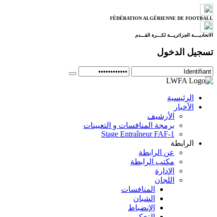
FÉDÉRATION ALGÉRIENNE DE FOOTBALL
الاتحاديــــة الجزائريـــة لكـــرة القـــدم
تسجيل الدخول
الرئيسية
الأخبار
الأرشيف
برمجة المنافسات و التعيينات
Stage Entraîneur FAF-1
الرابطة
عن الرابطة
مكتب الرابطة
الإدارة
اللجان
المنافسات
الشبان
الإنضباط
التحكيم