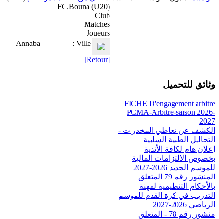
FC.Bouna (U20)
Club
Matches
Joueurs
Annaba
Ville :
[Retour]
وثائق للتحميل
FICHE D'engagement arbitre
PCMA-Arbitre-saison 2026-
2027
الكشف عن تعاطي المخدرات -
التحاليل الطبية السلبية
إعلان هام لكافة الأندية
بخصوص الالتزامات المالية
للموسم الجديد 2026-2027_
المنشور رقم 79 المتعلق
بالأحكام التنظيمية لمهنة
التدريب في كرة القدم للموسم
الرياضي 2026-2027
منشور رقم 78 - المتعلق