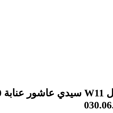
هام : عنوان المقر الجديد حي عدل W11 سيدي عاشور عنابة 23000