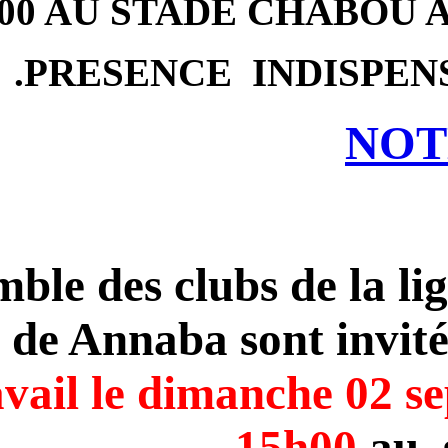
A 07H00 AU STADE
PRESENCE I
L’ensemble des clubs
football de Annaba s
de travail le dima
1