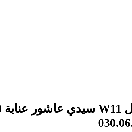
هام : عنوان المقر الجديد حي عدل W11 سيدي عاشور عنابة 23000