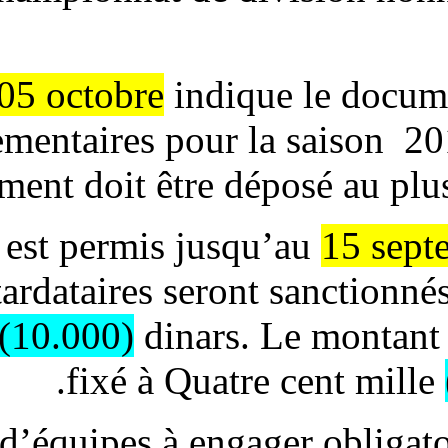
Les 04/05 octobre
indiqu
réglementaires pour l
d’engagement doit être dé
Le retard est permis jusq
clubs retardataires seron
dix mille
(10.000)
dinars. 
fixé à Quatr
- Catégories d’équipes à eng