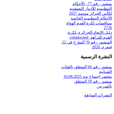
منشور رقم 77 - الأحكام
التنظيمية للأدوار التصفوية
لكأس الجزائر موسم 2027
الأحكام التنظيمية الخاصة
بمنافسات لكرة القدم الهواة
2726
دليل-الاتحاد-الجزائري-لكرة-
القدم-للنزاهة_compressed
المنشور رقم 70 المؤرخ في 22
فيفري 2026
النشرة الرسمية
منشور رقم 60 المتعلق بالفئات
الشبانية
محضر اجتماع يوم 10.08.2025
منشور رقم 59 المتعلق
بالمدربين
النشرات السابقة