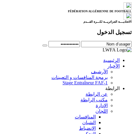
FÉDÉRATION ALGÉRIENNE DE FOOTBALL
الاتحاديــــة الجزائريـــة لكـــرة القـــدم
تسجيل الدخول
الرئيسية
الأخبار
الأرشيف
برمجة المنافسات و التعيينات
Stage Entraîneur FAF-1
الرابطة
عن الرابطة
مكتب الرابطة
الإدارة
اللجان
المنافسات
الشبان
الإنضباط
التحكيم