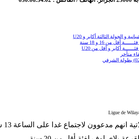
نية و الجولة الثالثة أكابر و U20
ــة أقل من 16 و 18 سنة
ئــــــة أكابر و أقل من U20
لقاء متأخر
Ligue de Wilay
ية انهم مدعوون لاجتماع غدا على الساعة 13 سا
عة بلاي اوف لفئة أقل من 20 سنة