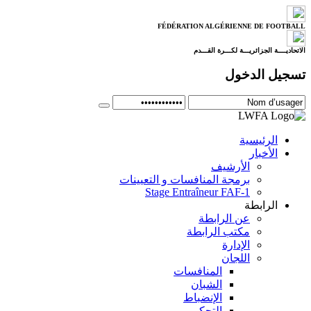
FÉDÉRATION ALGÉRIENNE DE FOOTBALL
الاتحاديــــة الجزائريـــة لكـــرة القـــدم
تسجيل الدخول
الرئيسية
الأخبار
الأرشيف
برمجة المنافسات و التعيينات
Stage Entraîneur FAF-1
الرابطة
عن الرابطة
مكتب الرابطة
الإدارة
اللجان
المنافسات
الشبان
الإنضباط
التحكيم