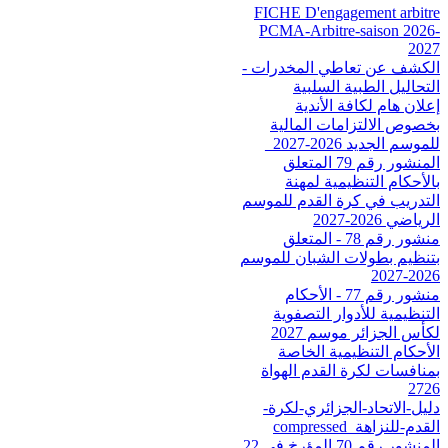
FICHE D'engagement arbitre
PCMA-Arbitre-saison 2026-
2027
الكشف عن تعاطي المخدرات -
التحاليل الطبية السلبية
إعلان هام لكافة الأندية
بخصوص الالتزامات المالية
للموسم الجديد 2026-2027_
المنشور رقم 79 المتعلق
بالأحكام التنظيمية لمهنة
التدريب في كرة القدم للموسم
الرياضي 2026-2027
منشور رقم 78 - المتعلق
بتنظيم بطولات الشبان للموسم
2026-2027
منشور رقم 77 - الأحكام
التنظيمية للأدوار التصفوية
لكأس الجزائر موسم 2027
الأحكام التنظيمية الخاصة
بمنافسات لكرة القدم الهواة
2726
دليل-الاتحاد-الجزائري-لكرة-
القدم-للنزاهة_compressed
المنشور رقم 70 المؤرخ في 22