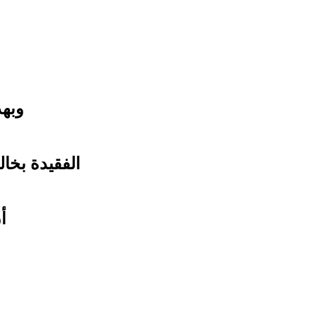
وبهذ
الفقيدة بخا
أ