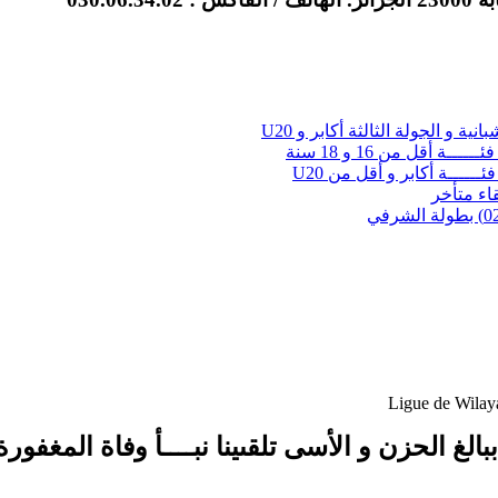
نية و الجولة الثالثة أكابر و U20
ــة أقل من 16 و 18 سنة
ئــــــة أكابر و أقل من U20
لقاء متأخر
Ligue de Wilay
ببالغ الحزن و الأسى تلقىينا
نبــــأ وفاة المغفورة