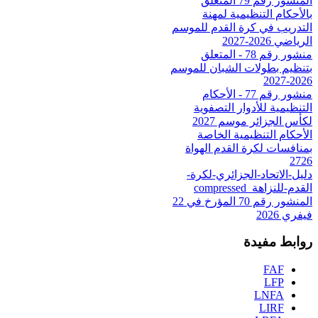
المنشور رقم 79 المتعلق
بالأحكام التنظيمية لمهنة
التدريب في كرة القدم للموسم
الرياضي 2026-2027
منشور رقم 78 - المتعلق
بتنظيم بطولات الشبان للموسم
2026-2027
منشور رقم 77 - الأحكام
التنظيمية للأدوار التصفوية
لكأس الجزائر موسم 2027
الأحكام التنظيمية الخاصة
بمنافسات لكرة القدم الهواة
2726
دليل-الاتحاد-الجزائري-لكرة-
القدم-للنزاهة_compressed
المنشور رقم 70 المؤرخ في 22
فيفري 2026
روابط مفيدة
FAF
LFP
LNFA
LIRF