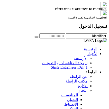
FÉDÉRATION ALGÉRIENNE DE FOOTBALL
الاتحاديــــة الجزائريـــة لكـــرة القـــدم
تسجيل الدخول
الرئيسية
الأخبار
الأرشيف
برمجة المنافسات و التعيينات
Stage Entraîneur FAF-1
الرابطة
عن الرابطة
مكتب الرابطة
الإدارة
اللجان
المنافسات
الشبان
الإنضباط
التحكيم