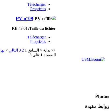
Télécharger
Propriétes
PV n°09
43.01 KB
Taille du fichier:
Télécharger
Propriétes
نهاي
>
التالي
3
2
1
السابق
<
بداية
<<
الصفحة 1 على 3
Photos
روابط مفيدة