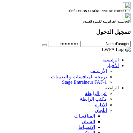
FÉDÉRATION ALGÉRIENNE DE FOOTBALL
الاتحاديــــة الجزائريـــة لكـــرة القـــدم
تسجيل الدخول
الرئيسية
الأخبار
الأرشيف
برمجة المنافسات و التعيينات
Stage Entraîneur FAF-1
الرابطة
عن الرابطة
مكتب الرابطة
الإدارة
اللجان
المنافسات
الشبان
الإنضباط
التحكيم