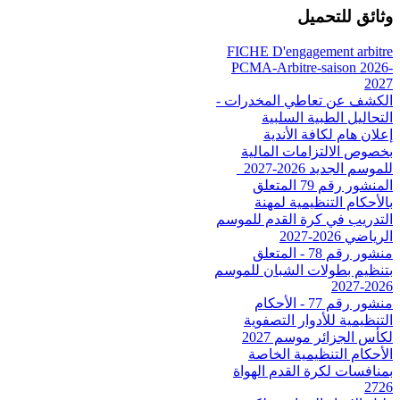
وثائق للتحميل
FICHE D'engagement arbitre
PCMA-Arbitre-saison 2026-
2027
الكشف عن تعاطي المخدرات -
التحاليل الطبية السلبية
إعلان هام لكافة الأندية
بخصوص الالتزامات المالية
للموسم الجديد 2026-2027_
المنشور رقم 79 المتعلق
بالأحكام التنظيمية لمهنة
التدريب في كرة القدم للموسم
الرياضي 2026-2027
منشور رقم 78 - المتعلق
بتنظيم بطولات الشبان للموسم
2026-2027
منشور رقم 77 - الأحكام
التنظيمية للأدوار التصفوية
لكأس الجزائر موسم 2027
الأحكام التنظيمية الخاصة
بمنافسات لكرة القدم الهواة
2726