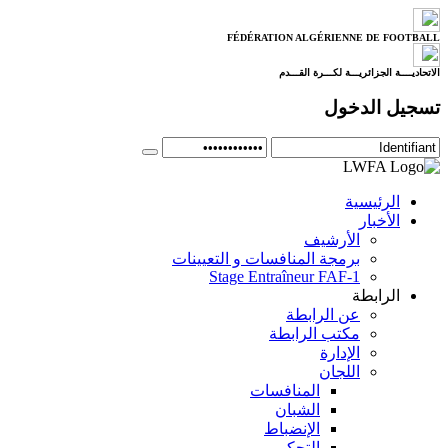
FÉDÉRATION ALGÉRIENNE DE FOOTBALL
الاتحاديــــة الجزائريـــة لكـــرة القـــدم
تسجيل الدخول
الرئيسية
الأخبار
الأرشيف
برمجة المنافسات و التعيينات
Stage Entraîneur FAF-1
الرابطة
عن الرابطة
مكتب الرابطة
الإدارة
اللجان
المنافسات
الشبان
الإنضباط
التحكيم