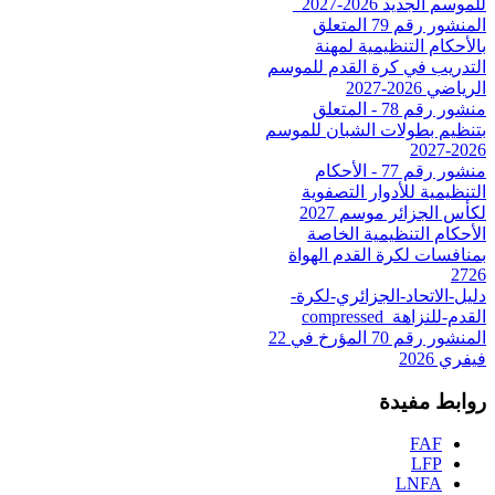
للموسم الجديد 2026-2027_
المنشور رقم 79 المتعلق
بالأحكام التنظيمية لمهنة
التدريب في كرة القدم للموسم
الرياضي 2026-2027
منشور رقم 78 - المتعلق
بتنظيم بطولات الشبان للموسم
2026-2027
منشور رقم 77 - الأحكام
التنظيمية للأدوار التصفوية
لكأس الجزائر موسم 2027
الأحكام التنظيمية الخاصة
بمنافسات لكرة القدم الهواة
2726
دليل-الاتحاد-الجزائري-لكرة-
القدم-للنزاهة_compressed
المنشور رقم 70 المؤرخ في 22
فيفري 2026
روابط مفيدة
FAF
LFP
LNFA