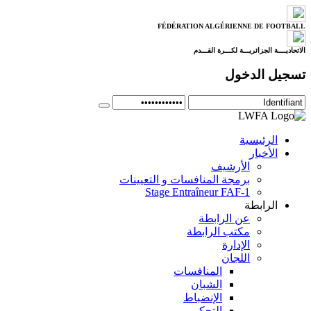
FÉDÉRATION ALGÉRIENNE DE FOOTBALL
الاتحاديــــة الجزائريـــة لكـــرة القـــدم
تسجيل الدخول
الرئيسية
الأخبار
الأرشيف
برمجة المنافسات و التعيينات
Stage Entraîneur FAF-1
الرابطة
عن الرابطة
مكتب الرابطة
الإدارة
اللجان
المنافسات
الشبان
الإنضباط
التحكيم