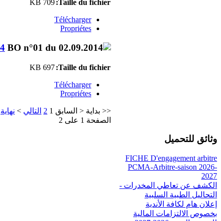
709 KB
Taille du fichier:
Télécharger
Propriétes
14
697 KB
Taille du fichier:
Télécharger
Propriétes
<<
بداية
<
السابق
1
2
التالي
>
نهاية
>
الصفحة 1 على 2
وثائق للتحميل
FICHE D'engagement arbitre
PCMA-Arbitre-saison 2026-
2027
الكشف عن تعاطي المخدرات -
التحاليل الطبية السلبية
إعلان هام لكافة الأندية
بخصوص الالتزامات المالية