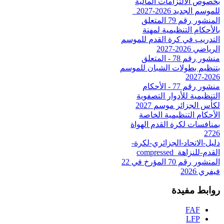
بخصوص الالتزامات المالية
للموسم الجديد 2026-2027_
المنشور رقم 79 المتعلق
بالأحكام التنظيمية لمهنة
التدريب في كرة القدم للموسم
الرياضي 2026-2027
منشور رقم 78 - المتعلق
بتنظيم بطولات الشبان للموسم
2026-2027
منشور رقم 77 - الأحكام
التنظيمية للأدوار التصفوية
لكأس الجزائر موسم 2027
الأحكام التنظيمية الخاصة
بمنافسات لكرة القدم الهواة
2726
دليل-الاتحاد-الجزائري-لكرة-
القدم-للنزاهة_compressed
المنشور رقم 70 المؤرخ في 22
فيفري 2026
روابط مفيدة
FAF
LFP