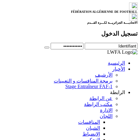
FÉDÉRATION ALGÉRIENNE DE FOOTBALL
الاتحاديــــة الجزائريـــة لكـــرة القـــدم
تسجيل الدخول
الرئيسية
الأخبار
الأرشيف
برمجة المنافسات و التعيينات
Stage Entraîneur FAF-1
الرابطة
عن الرابطة
مكتب الرابطة
الإدارة
اللجان
المنافسات
الشبان
الإنضباط
التحكيم