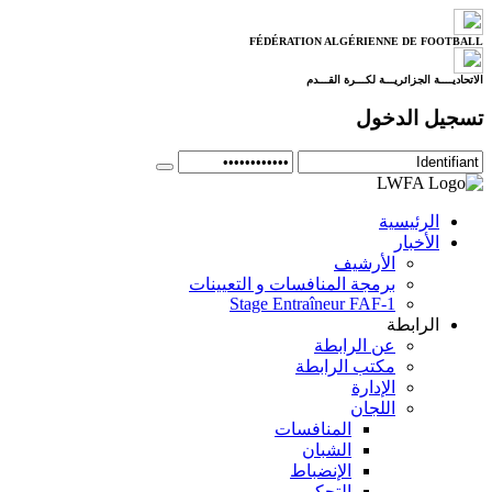
FÉDÉRATION ALGÉRIENNE DE FOOTBALL
الاتحاديــــة الجزائريـــة لكـــرة القـــدم
تسجيل الدخول
الرئيسية
الأخبار
الأرشيف
برمجة المنافسات و التعيينات
Stage Entraîneur FAF-1
الرابطة
عن الرابطة
مكتب الرابطة
الإدارة
اللجان
المنافسات
الشبان
الإنضباط
التحكيم