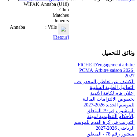
WIFAK.Annaba (U18)
Club
Matches
Joueurs
Annaba
Ville :
[Retour]
وثائق للتحميل
FICHE D'engagement arbitre
PCMA-Arbitre-saison 2026-
2027
الكشف عن تعاطي المخدرات -
التحاليل الطبية السلبية
إعلان هام لكافة الأندية
بخصوص الالتزامات المالية
للموسم الجديد 2026-2027_
المنشور رقم 79 المتعلق
بالأحكام التنظيمية لمهنة
التدريب في كرة القدم للموسم
الرياضي 2026-2027
منشور رقم 78 - المتعلق