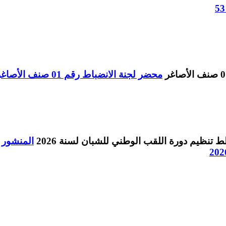
محضر لجنة الانضباط رقم 01 صنف الأصاغر