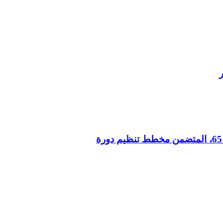
المنشور 65، المتضمن مخطط تنظيم دورة