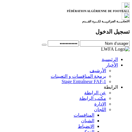
FÉDÉRATION ALGÉRIENNE DE FOOTBALL
الاتحاديــــة الجزائريـــة لكـــرة القـــدم
تسجيل الدخول
الرئيسية
الأخبار
الأرشيف
برمجة المنافسات و التعيينات
Stage Entraîneur FAF-1
الرابطة
عن الرابطة
مكتب الرابطة
الإدارة
اللجان
المنافسات
الشبان
الإنضباط
التحكيم