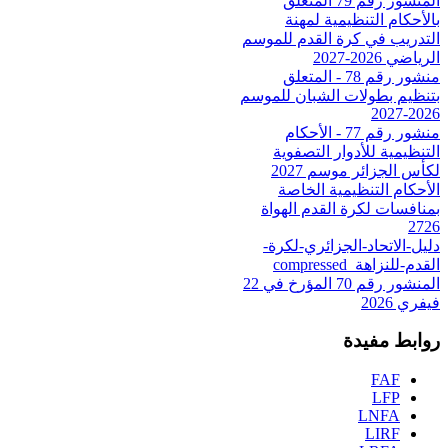
المنشور رقم 79 المتعلق
بالأحكام التنظيمية لمهنة
التدريب في كرة القدم للموسم
الرياضي 2026-2027
منشور رقم 78 - المتعلق
بتنظيم بطولات الشبان للموسم
2026-2027
منشور رقم 77 - الأحكام
التنظيمية للأدوار التصفوية
لكأس الجزائر موسم 2027
الأحكام التنظيمية الخاصة
بمنافسات لكرة القدم الهواة
2726
دليل-الاتحاد-الجزائري-لكرة-
القدم-للنزاهة_compressed
المنشور رقم 70 المؤرخ في 22
فيفري 2026
روابط مفيدة
FAF
LFP
LNFA
LIRF