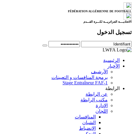
FÉDÉRATION ALGÉRIENNE DE FOOTBALL
الاتحاديــــة الجزائريـــة لكـــرة القـــدم
تسجيل الدخول
الرئيسية
الأخبار
الأرشيف
برمجة المنافسات و التعيينات
Stage Entraîneur FAF-1
الرابطة
عن الرابطة
مكتب الرابطة
الإدارة
اللجان
المنافسات
الشبان
الإنضباط
التحكيم