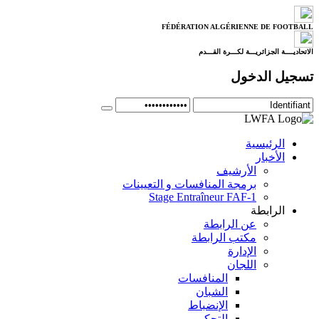
FÉDÉRATION ALGÉRIENNE DE FOOTBALL
الاتحاديــــة الجزائريـــة لكـــرة القـــدم
تسجيل الدخول
الرئيسية
الأخبار
الأرشيف
برمجة المنافسات و التعيينات
Stage Entraîneur FAF-1
الرابطة
عن الرابطة
مكتب الرابطة
الإدارة
اللجان
المنافسات
الشبان
الإنضباط
التحكيم