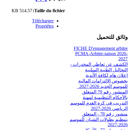
514.57 KB
Taille du fichier:
Télécharger
Propriétes
وثائق للتحميل
FICHE D'engagement arbitre
PCMA-Arbitre-saison 2026-
2027
الكشف عن تعاطي المخدرات -
التحاليل الطبية السلبية
إعلان هام لكافة الأندية
بخصوص الالتزامات المالية
للموسم الجديد 2026-2027_
المنشور رقم 79 المتعلق
بالأحكام التنظيمية لمهنة
التدريب في كرة القدم للموسم
الرياضي 2026-2027
منشور رقم 78 - المتعلق
بتنظيم بطولات الشبان للموسم
2026-2027